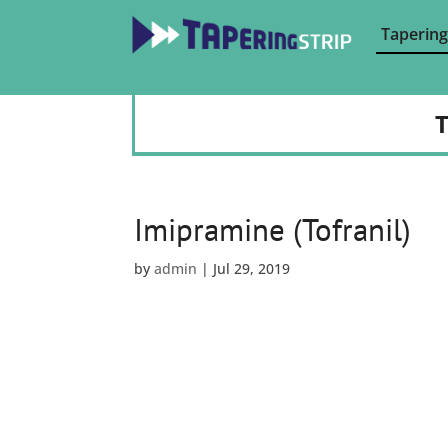
Tapering
T
Imipramine (Tofranil)
by
admin
|
Jul 29, 2019