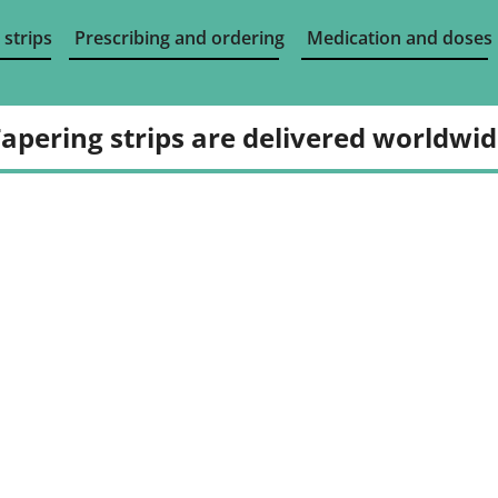
 strips
Prescribing and ordering
Medication and doses
apering strips are delivered worldwi