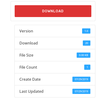
DOWNLOAD
Version
1.0
Download
20
File Size
0.00 KB
File Count
1
Create Date
07/29/2019
Last Updated
07/29/2019