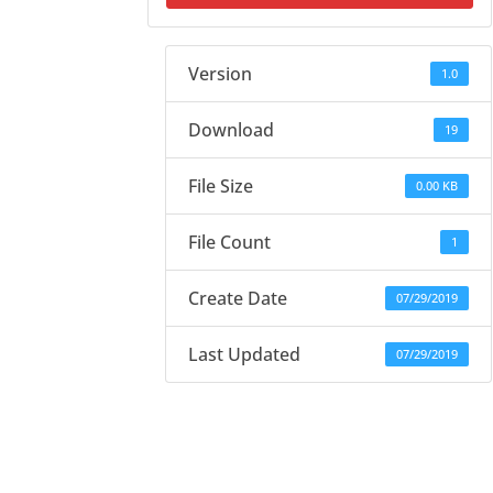
Version
1.0
Download
19
File Size
0.00 KB
File Count
1
Create Date
07/29/2019
Last Updated
07/29/2019