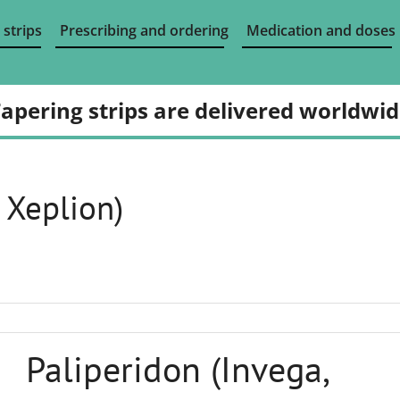
 strips
Prescribing and ordering
Medication and doses
apering strips are delivered worldwi
 Xeplion)
Paliperidon (Invega,