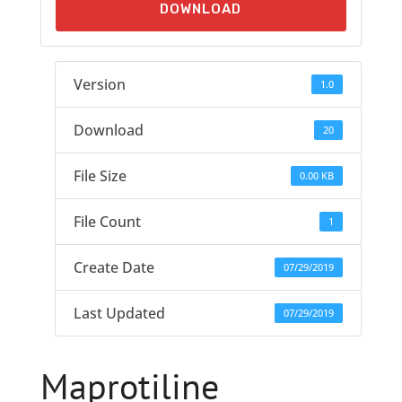
DOWNLOAD
Version
1.0
Download
20
File Size
0.00 KB
File Count
1
Create Date
07/29/2019
Last Updated
07/29/2019
Maprotiline