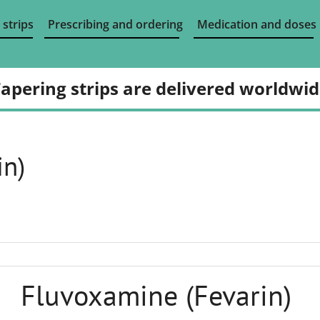
 strips
Prescribing and ordering
Medication and doses
apering strips are delivered worldwi
in)
Fluvoxamine (Fevarin)