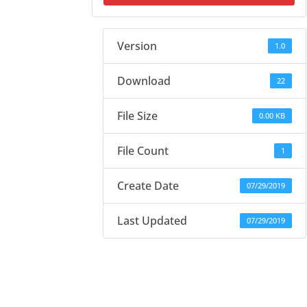
Version
1.0
Download
22
File Size
0.00 KB
File Count
1
Create Date
07/29/2019
Last Updated
07/29/2019